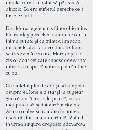
munte, care l-a poftit să pășească
dincolo. Ea era sufletul pereche ce-i
fusese sortit.
Dar Moroștețele nu-s ființe obișnuite.
Ele își aleg perechea numai pe cei cu
inima curată și cu mintea limpede,
iar Ionele, deși era vrednic, trebuia
să treacă o încercare. Moroșteța i-a
zis că doar cei care cunosc adevărata
iubire și respectă natura pot rămâne
cu ea.
Cu sufletul plin de dor și ochii ațintiți
asupra ei, Ionele a stat și-a cugetat.
Știa că, dacă trece de poartă, nu va
mai putea să se întoarcă niciodată.
Așa că a ales să rămână în lumea
noastră, dar cu inima frântă, lăsând
în urmă singura dragoste adevărată