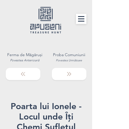
Ferma de Măgăruși
Proba Comuniunii
Povestea Anterioară
Povestea Următoare
Poarta lui Ionele -
Locul unde Îți
Chemi Sufletul