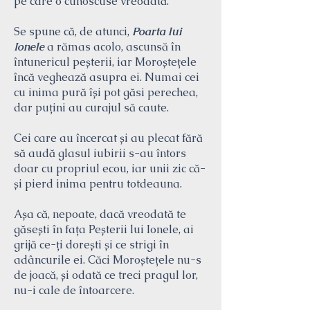
pe care o cunoscuse vreodată.
Se spune că, de atunci,
Poarta lui
Ionele
a rămas acolo, ascunsă în
întunericul peșterii, iar Moroștețele
încă veghează asupra ei. Numai cei
cu inima pură își pot găsi perechea,
dar puțini au curajul să caute.
Cei care au încercat și au plecat fără
să audă glasul iubirii s-au întors
doar cu propriul ecou, iar unii zic că-
și pierd inima pentru totdeauna.
Așa că, nepoate, dacă vreodată te
găsești în fața Peșterii lui Ionele, ai
grijă ce-ți dorești și ce strigi în
adâncurile ei. Căci Moroștețele nu-s
de joacă, și odată ce treci pragul lor,
nu-i cale de întoarcere.