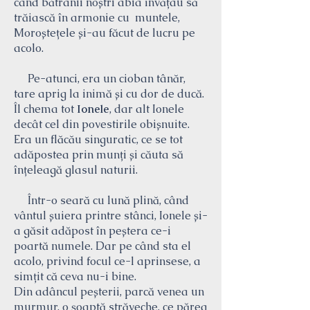
când bătrânii noștri abia învățau să
trăiască în armonie cu muntele,
Moroștețele și-au făcut de lucru pe
acolo.
Pe-atunci, era un cioban tânăr,
tare aprig la inimă și cu dor de ducă.
Îl chema tot
Ionele
, dar alt Ionele
decât cel din povestirile obișnuite.
Era un flăcău singuratic, ce se tot
adăpostea prin munți și căuta să
înțeleagă glasul naturii.
Într-o seară cu lună plină, când
vântul șuiera printre stânci, Ionele și-
a găsit adăpost în peștera ce-i
poartă numele. Dar pe când sta el
acolo, privind focul ce-l aprinsese, a
simțit că ceva nu-i bine.
Din adâncul peșterii, parcă venea un
murmur, o șoaptă străveche, ce părea