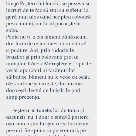
lângă Peștera lui Ionele, se povestesc
lucruri de te fac să stai cu sufletul la
gură, mai ales când noaptea coboară
peste munți, iar focul pocnește în
sobă.
Poate nu ți-a zis nimeni până acum,
dar locurile astea nu-s doar stâncă
și pădure. Aici, prin rădăcinile
brazilor și prin bolovanii grei ai
munților, trăiesc
Moroștețele
– spirite
vechi, apărători ai tărâmurilor
sălbatice. Nimeni nu le vede cu ochii,
că-s viclene și iscusite, dar uneori,
dacă ești destul de liniștit, le poți
simți prezența.
Peștera lui Ionele
, loc de taină și
ascunziș, nu-i doar o simplă peșteră,
așa cum o știu turiștii ce-și fac drum
pe-aici. Se spune că pe vremuri, pe