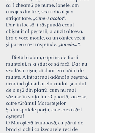
că-l cheamă pe nume. Ionele, om
curajos din fire, s-a ridicat și a
strigat tare, „
Cine-i acolo?
”.
Dar, în loc să-i răspundă ecoul
obișnuit al peșterii, a auzit altceva.
Era o voce moale, ca un cântec vechi,
și părea că-i răspunde:
„Ionele...”.
Bietul cioban, cuprins de fiorii
muntelui, n-a știut ce să facă. Dar nu
s-a lăsat ușor, că doar era băiat de
munte. A intrat mai adânc în peșteră,
urmând glasul acela ciudat, și a dat
de o ușă din piatră, cum nu mai
văzuse în viața lui. O poartă, zice-se,
către tărâmul Moroștețelor.
Și din spatele porții, cine crezi că-l
aștepta?
O Moroșteță frumoasă, cu părul de
brad și ochii ca izvoarele reci de