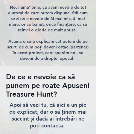
No, numa’ bine, că avem nevoie de tot
ajutorul de care putem dispune. Știi cum
se zice: e nevoie de ăl mai mic, ăl mai
mare, orice bănuț, orice finanțare, ca să
reînvii o glorie de mult apusă.
Acuma o să-ți explicăm cât putem de pe
scurt, de cum poți deveni ortac (partener)
în acest proiect, care sperăm noi, va
deveni de-a dreptul epocal.
Dar înainte să intrăm în detalii, hai să-ți
De ce e nevoie ca să
zicem mai multe despre ce e nevoie. Vrei?
No, șezi blând/ă.
punem pe roate Apuseni
Treasure Hunt?
Apoi să vezi tu, că aici e un pic
de explicat, dar o să ținem mai
succint și dacă ai întrebări ne
poți contacta.