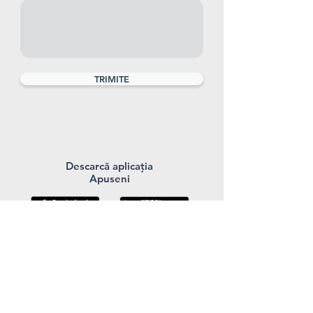
TRIMITE
Descarcă aplicația
Apuseni
Suntem și aici
Politica de confidențialitate
|
Contact