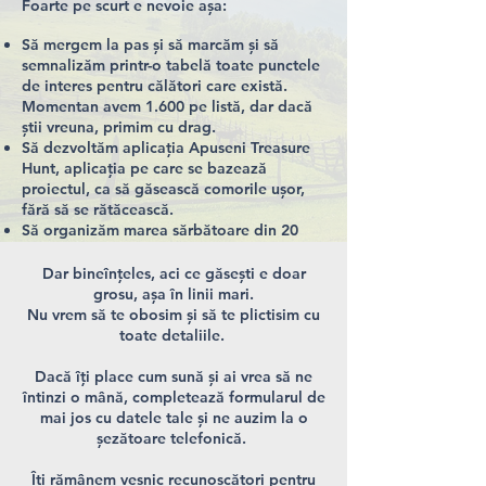
Foarte pe scurt e nevoie așa:
Să mergem la pas și să marcăm și să
semnalizăm printr-o tabelă toate punctele
de interes pentru călători care există.
Momentan avem 1.600 pe listă, dar dacă
știi vreuna, primim cu drag.
Să dezvoltăm aplicația Apuseni Treasure
Hunt, aplicația pe care se bazează
proiectul, ca să găsească comorile ușor,
fără să se rătăcească.
Să organizăm marea sărbătoare din 20
iunie până-n 20 iulie, unde vom lansa
oficial Treasure Hunt-ul Apuseni.
Dar bineînțeles, aci ce găsești e doar
Să le oferim călătoriilor zone unde să se
grosu, așa în linii mari.
odihnească după ziua pe care au umblat-o
Nu vrem să te obosim și să te plictisim cu
pe dealuri,
toate detaliile.
Să le oferim șansa să se și ghiftuiască cu
minunățiile care există.
Dacă îți place cum sună și ai vrea să ne
Să trimitem veste despre sărbătoare la toți
întinzi o mână, completează formularul de
călătorii.
mai jos cu datele tale și ne auzim la o
șezătoare telefonică.
(Și mai avem, oioi, dar ăsta e grosul.)
Îți rămânem veșnic recunoscători pentru