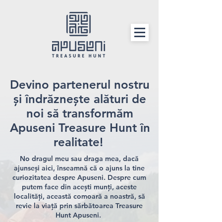
Devino partenerul nostru
și îndrăznește alături de
noi să transformăm
Apuseni Treasure Hunt în
realitate!
No dragul meu sau draga mea, dacă
ajunseși aici, înseamnă că o ajuns la tine
curiozitatea despre Apuseni. Despre cum
putem face din acești munți, aceste
localități, această comoară a noastră, să
revie la viață prin sărbătoarea Treasure
Hunt Apuseni.