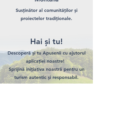
Susținător al comunităților și
proiectelor tradiționale.
Hai și tu!
Descoperă și tu Apusenii cu ajutorul
aplicației noastre!
Sprijină inițiativa noastră pentru un
turism autentic și responsabil.
Înscrie-te acum - Descarcă
aplicația
Apuseni!