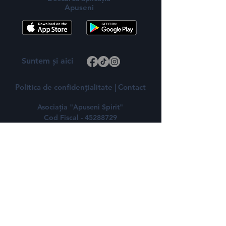
Apuseni
Suntem și aici
Politica de confidențialitate
|
Contact
Asociația "Apuseni Spirit"
Cod Fiscal - 45288729
Email - info@apuseni.eu
Telefon - 0767 043 664
Str. Brătinesei, Nr. 1
Câmpeni,
Alba 515500
România
Dă-ne adresa de e-mail și îți trimitem
povești de pe la noi.