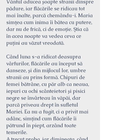
Vântul aducea șoapte stranii dinspre
pădure, iar flăcările se ridicau tot
mai înalte, parcă chemându-i. Maria
simțea cum inima îi bătea cu putere,
dar nu de frică, ci de emoție. Știa că
în acea noapte va vedea ceva ce
puțini au văzut vreodată.
Când luna s-a ridicat deasupra
vârfurilor, flăcările au început să
danseze, și din mijlocul lor, umbre
stranii au prins formă. Chipuri de
femei bătrâne, cu păr alb ca neaua,
iepuri cu ochi scânteietori și pisici
negre se învârteau în văpăi, dar
parcă priveau drept în sufletul
Mariei. Ea nu a fugit, ci a privit mai
adânc, simțind cum flăcările îi
pătrund în piept, arzând toate
temerile.
A trecut proba, iar dimineața, când