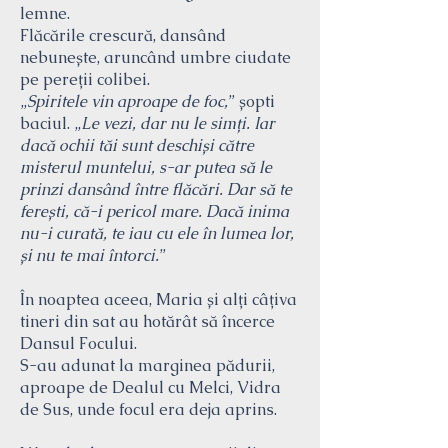
lemne.
Flăcările crescură, dansând
nebunește, aruncând umbre ciudate
pe pereții colibei.
„
Spiritele vin aproape de foc,
” șopti
baciul. „
Le vezi, dar nu le simți. Iar
dacă ochii tăi sunt deschiși către
misterul muntelui, s-ar putea să le
prinzi dansând între flăcări. Dar să te
ferești, că-i pericol mare. Dacă inima
nu-i curată, te iau cu ele în lumea lor,
și nu te mai întorci.
”
În noaptea aceea, Maria și alți câțiva
tineri din sat au hotărât să încerce
Dansul Focului.
S-au adunat la marginea pădurii,
aproape de Dealul cu Melci, Vidra
de Sus, unde focul era deja aprins.