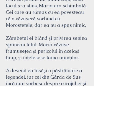
focul s-a stins, Maria era schimbată.
Cei care au rămas cu ea povesteau
că o văzuseră vorbind cu
Morostetele, dar ea nu a spus nimic.
Zâmbetul ei blând și privirea senină
spuneau totul: Maria văzuse
frumusețea și pericolul în același
timp, și înțelesese taina munților.
A devenit ea însăși o păstrătoare a
legendei, iar cei din Gârda de Sus
încă mai vorbesc despre curajul ei și
despre noaptea când a învins Dansul
Focului.
Înscrie-te acum - Descarcă
aplicația
Apuseni!