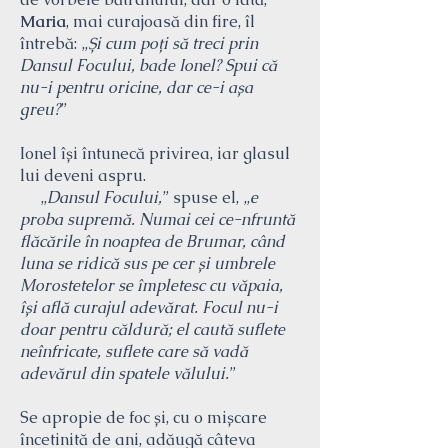
Maria
, mai curajoasă din fire, îl
întrebă: „
Și cum poți să treci prin
Dansul Focului, bade Ionel? Spui că
nu-i pentru oricine, dar ce-i așa
greu?
”
Ionel își întunecă privirea, iar glasul
lui deveni aspru.
„
Dansul Focului,
” spuse el, „
e
proba supremă. Numai cei ce-nfruntă
flăcările în noaptea de Brumar, când
luna se ridică sus pe cer și umbrele
Morostetelor se împletesc cu văpaia,
își află curajul adevărat. Focul nu-i
doar pentru căldură; el caută suflete
neînfricate, suflete care să vadă
adevărul din spatele vălului.
”
Se apropie de foc și, cu o mișcare
încetinită de ani, adăugă câteva