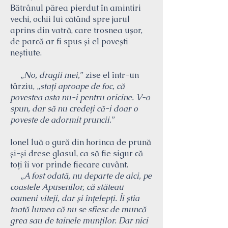
Bătrânul părea pierdut în amintiri
vechi, ochii lui cătând spre jarul
aprins din vatră, care trosnea ușor,
de parcă ar fi spus și el povești
neștiute.
„
No, dragii mei,
” zise el într-un
târziu, „
stați aproape de foc, că
povestea asta nu-i pentru oricine. V-o
spun, dar să nu credeți că-i doar o
poveste de adormit pruncii.
”
Ionel luă o gură din horinca de prună
și-și drese glasul, ca să fie sigur că
toți îi vor prinde fiecare cuvânt.
„
A fost odată, nu departe de aici, pe
coastele Apusenilor, că stăteau
oameni viteji, dar și înțelepți. Îi știa
toată lumea că nu se sfiesc de muncă
grea sau de tainele munților. Dar nici