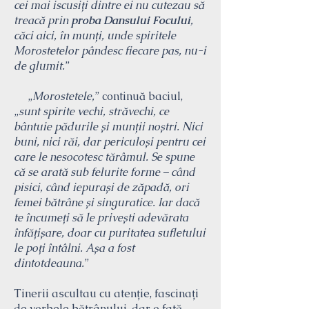
cei mai iscusiți dintre ei nu cutezau să
treacă prin
proba Dansului Focului
,
căci aici, în munți, unde spiritele
Morostetelor pândesc fiecare pas, nu-i
de glumit.
”
„
Morostetele,
” continuă baciul,
„
sunt spirite vechi, străvechi, ce
bântuie pădurile și munții noștri. Nici
buni, nici răi, dar periculoși pentru cei
care le nesocotesc tărâmul. Se spune
că se arată sub felurite forme – când
pisici, când iepurași de zăpadă, ori
femei bătrâne și singuratice. Iar dacă
te încumeți să le privești adevărata
înfățișare, doar cu puritatea sufletului
le poți întâlni. Așa a fost
dintotdeauna.
”
Tinerii ascultau cu atenție, fascinați
de vorbele bătrânului, dar o fată,