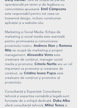
operațională pe teren și de legătura cu
comunitatea apuseană.
Emil Câmpeanu
este responsabil pentru tot ceea ce
înseamnă design, inclusiv construirea
aplicației și a website-ului.
Marketing și Social Media: Echipa de
marketing și social media este esențială
pentru promovarea și comunicarea
proiectului nostru.
Andreea Stan
și
Ramona
Nita
se ocupă de marketing și project
management.
Alexandra Veres
este
creatoare de conținut, manager social
media și promotor,
Crinela Narita
are un rol
important ca promotor și creatoare de
conținut, iar
Cristina Ioana Pașca
este
creatoare de conținut și promotor al
proiectului.
Consultanță și Expertiză: Consultanța
tehnică și expertiza contabilă și legală sunt
furnizate de o echipă dedicată.
Duku Albu
oferă consultanță tehnică,
Mihai Tonea
si