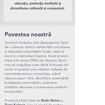
educația, protecția mediului și
dezvoltarea culturală și economică.
Povestea noastră
Turismul românesc este dezorganizat, lipsit
de o direcție clară și realizat fără consultarea
și educarea comunităților locale, ceea ce
duce la o dezvoltare haotică. Acest proiect,
inițiat sub deviza ONG-ului Apuseni Spirit,
vrea să coaguleze toate ideile frumoase din
turism în spatele unei inițiative realizate de
comunitate pentru comunitate, având
câteva scopuri clare: dezvoltare sustenabilă,
bunăstarea comunităților, păstrarea
tradițiilor valoroase și prezervarea mediului
înconjurător.
Proiectul a fost inițiat de
Radu Stoica
și
Dany Kulcsar
, care se ocupă de partea