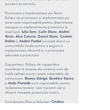
succesul proiectului.
Promovare și Implementare pe Teren:
Echipa de promovare și implementare pe
teren este responsabilă pentru diseminarea
mesajului și implementarea proiectului la
nivel local.
Iulia Sere
,
Calin Stanc
,
Andrei
Veres
,
Alex Cmeciu
,
Daniel Stanc
,
Cosmin
Dobra
și
Andrei Furdui
lucrează direct cu
comunitățile locale pentru a asigura o
implementare eficientă și o promovare
adecvată a proiectului.
Copywriters: Echipa de copywriters
contribuie la crearea de conținut scris de
înaltă calitate pentru toate materialele de
comunicare.
Bianca Gângă
,
Beatrice Stoica
și
Anda Porumb
sunt responsabile pentru
redactarea textelor care transmit clar și
eficient mesajele proiectului nostru.
Coordonare Ghizi și Voluntari:
Cristina
Bolog
coordonează activitățile ghizilor și