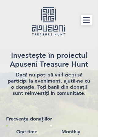
Investește în proiectul
Apuseni Treasure Hunt
Dacă nu poți să vii fizic și să
participi la eveniment, ajută-ne cu
o donație. Toți banii din donații
sunt reinvestiți în comunitate.
Frecvența donațiilor
One time
Monthly