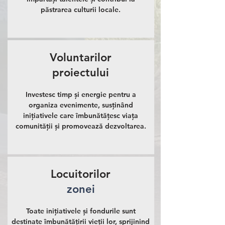
păstrarea culturii locale.
Voluntarilor
proiectului
Investesc timp și energie pentru a
organiza evenimente, susținând
inițiativele care îmbunătățesc viața
comunității și promovează dezvoltarea.
Locuitorilor
zonei
Toate inițiativele și fondurile sunt
destinate îmbunătățirii vieții lor, sprijinind