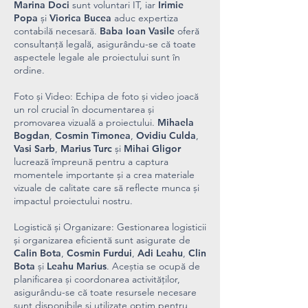
Marina Doci
sunt voluntari IT, iar
Irimie
Popa
și
Viorica Bucea
aduc expertiza
contabilă necesară.
Baba Ioan Vasile
oferă
consultanță legală, asigurându-se că toate
aspectele legale ale proiectului sunt în
ordine.
Foto și Video: Echipa de foto și video joacă
un rol crucial în documentarea și
promovarea vizuală a proiectului.
Mihaela
Bogdan
,
Cosmin Timonea
,
Ovidiu Culda
,
Vasi Sarb
,
Marius Turc
și
Mihai Gligor
lucrează împreună pentru a captura
momentele importante și a crea materiale
vizuale de calitate care să reflecte munca și
impactul proiectului nostru.
Logistică și Organizare: Gestionarea logisticii
și organizarea eficientă sunt asigurate de
Calin Bota
,
Cosmin Furdui
,
Adi Leahu
,
Clin
Bota
și
Leahu Marius
. Aceștia se ocupă de
planificarea și coordonarea activităților,
asigurându-se că toate resursele necesare
sunt disponibile și utilizate optim pentru