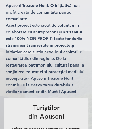
Apuseni Treasure Hunt: O inițiativă non-
profit creată de comunitate pentru
comunitate
Acest proiect este creat de voluntari în
colaborare cu antreprenorii și artizanii și
este 100% NON-PROFIT; toate fondurile
strânse sunt reinvestite în proiecte și
inițiative care susțin nevoile și aspirațiile
comunităților din regiune. De la
restaurarea patrimoniului cultural până la
sprijinirea educației și protecției mediului
înconjurător, Apuseni Treasure Hunt
contribuie la dezvoltarea durabilă a
vieților oamenilor din Munții Apuseni.
Turiștilor
din Apuseni
Oferă experiențe autentice, aventuri