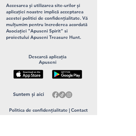
Accesarea și utilizarea site-urilor și
aplicației noastre implică acceptarea
acestei politici de confidențialitate. Vă
mulțumim pentru încrederea acordată
Asociației "Apuseni Spirit" si
proiectului Apuseni Treasure Hunt.
Descarcă aplicația
Apuseni
Suntem și aici
Politica de confidențialitate
|
Contact
Asociația "Apuseni Spirit"
Cod Fiscal - 45288729
Email - info@apuseni.eu