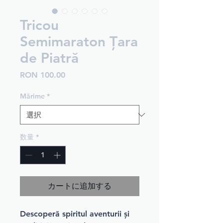
Tricou
Semimaraton Țara
de Piatră
価
RON 100.00
格
Mărime
*
数量
*
カートに追加する
Descoperă spiritul aventurii și