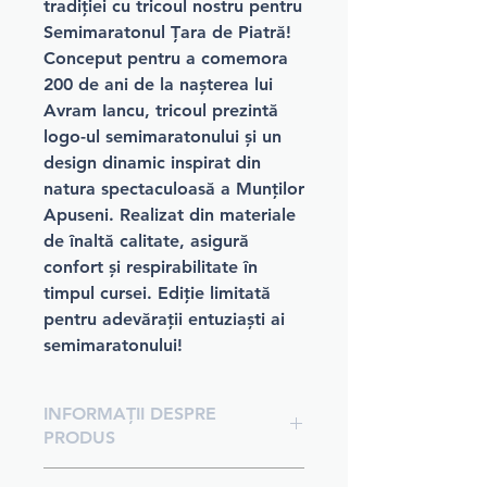
tradiției cu tricoul nostru pentru
Semimaratonul Țara de Piatră!
Conceput pentru a comemora
200 de ani de la nașterea lui
Avram Iancu, tricoul prezintă
logo-ul semimaratonului și un
design dinamic inspirat din
natura spectaculoasă a Munților
Apuseni. Realizat din materiale
de înaltă calitate, asigură
confort și respirabilitate în
timpul cursei. Ediție limitată
pentru adevărații entuziaști ai
semimaratonului!
INFORMAȚII DESPRE
PRODUS
Tricoul este confecționat din